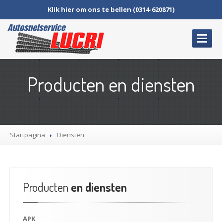
Klik hier om ons te bellen (0314-620871)
HOME
Producten en diensten
OVER
ONS
OCCASIONS
PRODUCTEN
EN DIENSTEN
Startpagina
Diensten
APK
Onderhoud
Campers
en Caravans
Producten
en diensten
Banden
en velgen
Uitlaten
APK
Schokbrekers