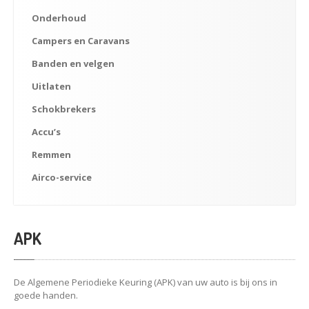
Onderhoud
Accu’s
Campers
en Caravans
Remmen
Banden
en velgen
Airco-service
Uitlaten
CONTACT
Schokbrekers
Privacy
policy
Accu’s
OFFERTE AANVRAGEN
Remmen
Airco-service
APK
De Algemene Periodieke Keuring (APK) van uw auto is bij ons in
goede handen.